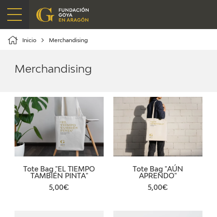
Mostrar
menú
Inicio
Merchandising
Merchandising
0
Área
Lista
Carrit
de
de
usuarios
deseos
LIBROS
MERCHANDISING
FUNDACIÓN GOYA
Tote Bag "AÚN
Tote Bag "EL TIEMPO
APRENDO"
TAMBIÉN PINTA"
5,00€
5,00€
CONTACTO